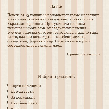
За нас
Пoвече от 25 години ние удовлетворяваме желанията
и изискванията на нашите доволни клиенти от гр.
Кърджали и региона. Продуктовата ни листа
включва широка гама от сладкарски изделия –
тулумби, изделия от бутер тесто, еклери, над 30 вида
пасти, над 100 вида торти – сватбени, детски,
стандартни, фирмени и др. Изработваме торти с
фотодекорация и захарна маса.
Прочетете повече »
Избрани раздели:
Торти и пълнежи
Детски торти
За пораснали
Сватбени торти
Кетъринг