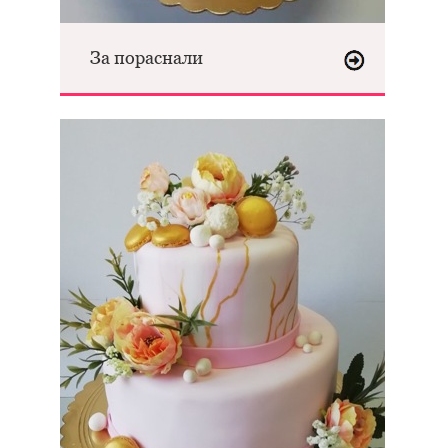
За пораснали